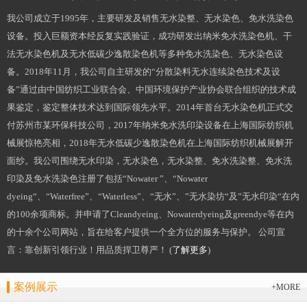
我公司成立于1995年，主要研发及销售无水染整、无水染色、免水洗染色
设备。投入巨额资本经反复实践验证，成功研发出纳米免水洗染色机、干
法无水染色机及无水低碳少逸散染色机等多种免水洗染色、无水染色设
备。2018年11月，我公司自主研发的“分散染料无水连续染色技术及设
备”通过由中国纺织工业联合会、中国环境保护产业协会联合组织的技术成
果鉴定，鉴定整体技术达到国际领先水平。2014年首台无水染色机正式交
付苏州市某环保科技公司，2017年纳米免水洗印染设备在上海国际纺织机
械展惊艳亮相，2018年无水低碳少逸散染色机在上海国际纺织机械展解开
面纱。我公司围绕无水印染，无水染色，无水染整、免水洗染整、免水洗
印染及免水洗染色注册了包括“Nowater ”、“Nowater
dyeing“、“Waterfree”、“Waterless”、“无水”、”无水染坊“及”无水印染“在内
的100余项商标。并申请了Cleandyeing、Nowaterdyeing及greendye等在内
的十余个公司网站，旨在给客户提供一个全方位的服务与保护。 公司宣
言：靠创新引领行业！用品质捍卫尊严！ (
了解更多
)
案例展示
+MORE